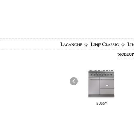
Cookie- hanteringspanel
L
L
C
L
ACANCHE
INJE
LASSIC
I
"MODERN"