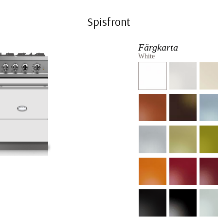
Spisfront
Färgkarta
White