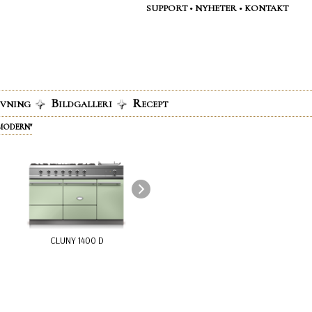
SUPPORT
•
NYHETER
•
KONTAKT
B
R
IVNING
ILDGALLERI
ECEPT
"MODERN"