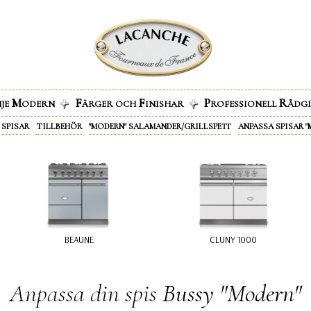
M
F
F
P
R
NJE
ODERN
ÄRGER OCH
INISHAR
ROFESSIONELL
ÅDG
 SPISAR
TILLBEHÖR
"MODERN" SALAMANDER/GRILLSPETT
ANPASSA SPISAR 
Anpassa din spis
Bussy "Modern"